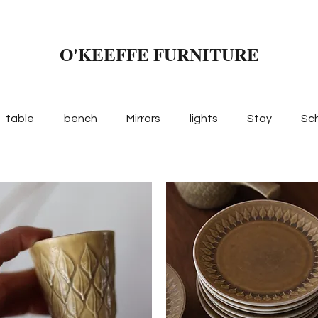
O'KEEFFE FURNITURE
table
bench
Mirrors
lights
Stay
Sc