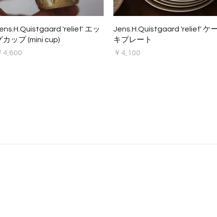
クイックビュー
クイックビュー
ens.H.Quistgaard 'relief' エッ
Jens.H.Quistgaard 'relief' ケ
カップ (mini cup)
キプレート
価格
価格
4,600
￥4,100
© 2020 by O'KEEFFE FURNITURE