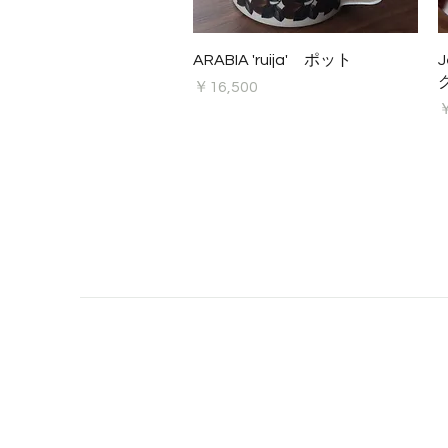
クイックビュー
ARABIA 'ruija' ポット
J
グ
価格
￥16,500
￥