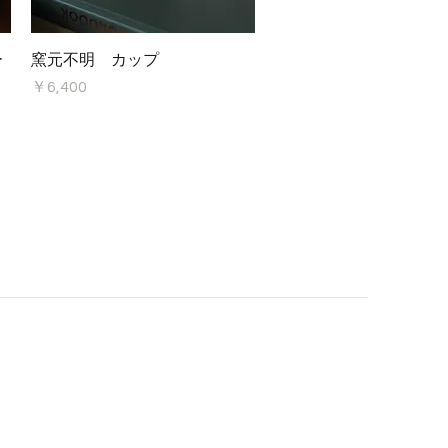
クイックビュー
ー
窯元不明 カップ
価格
￥6,400