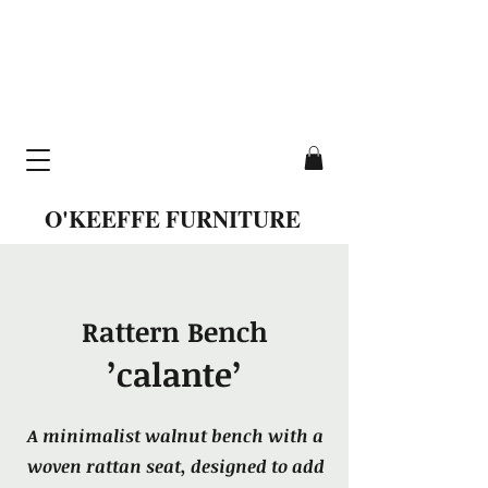
cavallo table
hand-crafted from
solid wood
O'KEEFFE FURNITURE
Rattern Bench
’calante’
A minimalist walnut bench with a
woven rattan seat, designed to add