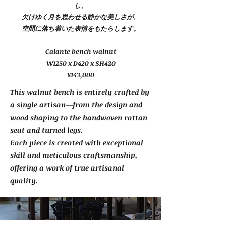
し、
欠けゆく月を思わせる静かな美しさが、
空間に落ち着いた表情をもたらします。
Calante bench walnut
W1250 x D420 x SH420
¥143,000
This walnut bench is entirely crafted by
a single artisan—from the design and
wood shaping to the handwoven rattan
seat and turned legs.
Each piece is created with exceptional
skill and meticulous craftsmanship,
offering a work of true artisanal
quality.