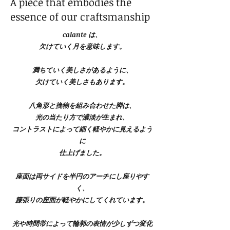
A piece that embodies the
essence of our craftsmanship
calante は、
欠けていく月を意味します。
満ちていく美しさがあるように、
欠けていく美しさもあります。
八角形と挽物を組み合わせた脚は、
光の当たり方で濃淡が生まれ、
コントラストによって細く軽やかに見えるよう
に
仕上げました。
座面は両サイドを半円のアーチにし座りやす
く、
籐張りの座面が軽やかにしてくれています。
光や時間帯によって輪郭の表情が少しずつ変化