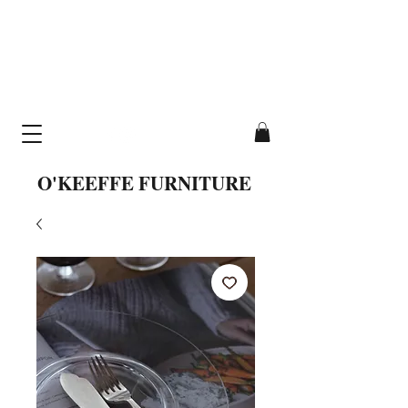
cavallo table
hand-crafted from
solid wood
O'KEEFFE FURNITURE