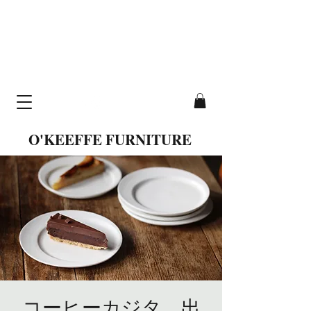
cavallo table
hand-crafted from
solid wood
O'KEEFFE FURNITURE
コーヒーカジタ 出