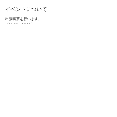
イベントについて
出張喫茶を行います。
〔11:00～16:00〕
 コーヒーとケーキ・デザートをお召し上が
りいただけます。
 豆とお菓子、ケーキも販売します。
詳細未定です。
※予約制にする可能性がございます。
続きを読む >>
このイベントをシェア