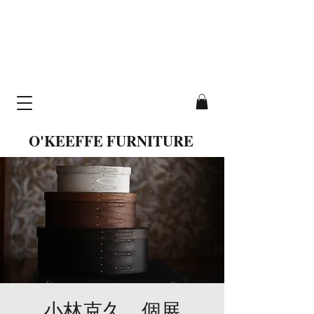
cavallo table
hand-crafted from
solid wood
O'KEEFFE FURNITURE
小林克久 個展