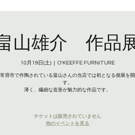
O'KEEFFE FURNITURE
畠山雄介 作品
table
bench
Mirrors
lights
Stay
Sc
10月19日(土)
  |  
O'KEEFFE FURNITURE
常滑市で作陶されている畠山さんの当店では初となる個展を開
す。
薄く、繊細な造形が魅力的な作品です。
チケットは販売されていません
他のイベントを見る