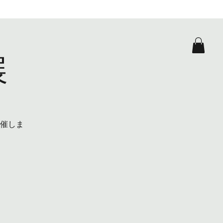
ログイン
展
hedule
web shop
催しま