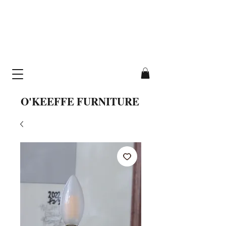
cavallo table
hand-crafted from
solid wood
O'KEEFFE FURNITURE