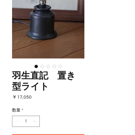
羽生直記 置き
型ライト
価
￥17,050
格
数量
*