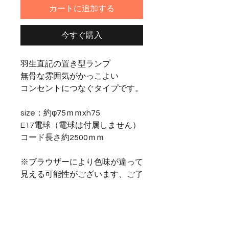
カートに追加する
今すぐ購入
羽生直記の置き型ランプ
無骨な雰囲気がかっこよい
コンセントにつなぐタイプです。
size：約φ75ｍｍxh75
E17電球（電球は付属しません）
コード長さ約2500ｍｍ
※ブラウザーにより色味が違って
見える可能性がございます、ご了
承ください。
羽生直記