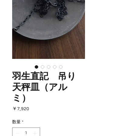
羽生直記 吊り
天秤皿（アル
ミ）
価
￥7,920
格
数量
*