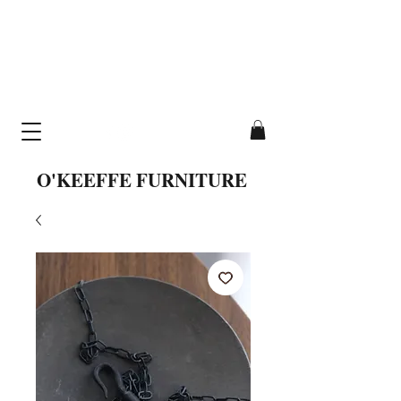
cavallo table
hand-crafted from
solid wood
O'KEEFFE FURNITURE