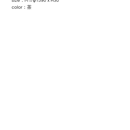
size：M→φ1590ｘH30
color：茶
※一品一品手作業で製作している
ため、サイズや重さ、絵柄の出か
た等に若干の個体差があります。
釉薬のかかり具合、焼き具合によ
り、濃淡が出ることがあります。
土の中に鉄分が含まれており、焼
成により表面に小さな黒点が出る
ことがあります。
釉薬の表面に、ピンホールと呼ば
れる小さなへこみがみられる事が
あります。
※画面上の色と実物では色合いが
違って見える場合があります。ご
了承の上ご購入下さい