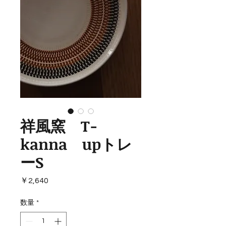
祥風窯 T-
kanna upトレ
ーS
価
￥2,640
格
数量
*