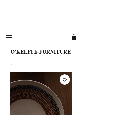
cavallo table
hand-crafted from
solid wood
O'KEEFFE FURNITURE