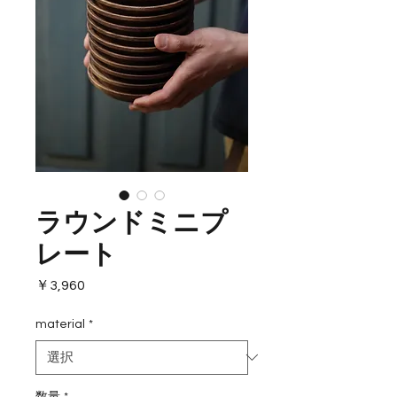
ラウンドミニプ
レート
価
￥3,960
格
material
*
数量
*