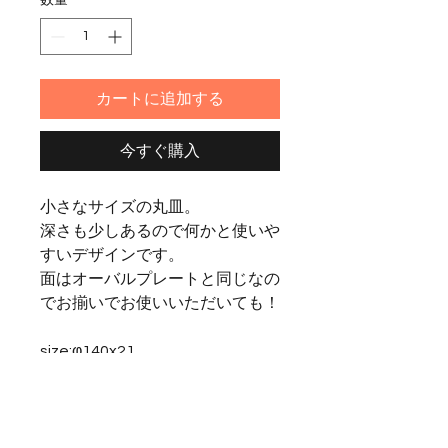
カートに追加する
今すぐ購入
小さなサイズの丸皿。
深さも少しあるので何かと使いや
すいデザインです。
面はオーバルプレートと同じなの
でお揃いでお使いいただいても！
size:φ140x21
樹種：walnut、cherrry、maple
※こちらの商品は箱入りではあり
ません、簡易ラッピングになりま