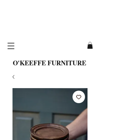
cavallo table
hand-crafted from
solid wood
O'KEEFFE FURNITURE